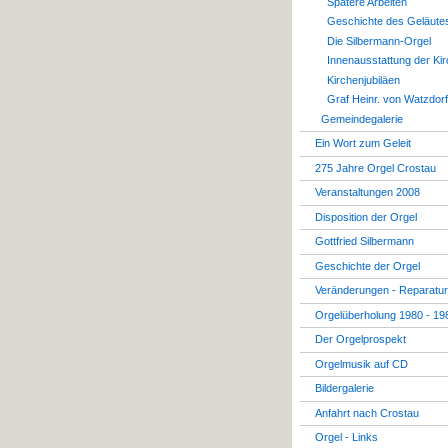
Spätere Arbeiten
Geschichte des Geläute
Die Silbermann-Orgel
Innenausstattung der Ki
Kirchenjubiläen
Graf Heinr. von Watzdorf
Gemeindegalerie
Ein Wort zum Geleit
275 Jahre Orgel Crostau
Veranstaltungen 2008
Disposition der Orgel
Gottfried Silbermann
Geschichte der Orgel
Veränderungen - Reparatu
Orgelüberholung 1980 - 19
Der Orgelprospekt
Orgelmusik auf CD
Bildergalerie
Anfahrt nach Crostau
Orgel - Links