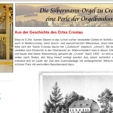
Aus der Geschichte des Ortes Crostau
Etwa im 9.Jhd. kamen Slawen in das schon vorher besiedelte Gebiet im Vorfeld 
auch in Niedercrostau, einer busch- und wasserreichen Wiesenaue, einen klei
leitet sich der Name Crostau davon her („Gebüsch" slawisch: „chrost"). Mit de
siedelten sich Deutsche in der Oberlausitz an. Wahrscheinlich kam in dieser Zei
und baute eine kleine Wasserburg, genannt die „Croste". Nach 1400 - so wird a
weiter nach Süden, den Berg hinauf verlegt worden. Aus einem sicherlich
entstand dort im Laufe der Zeit eine Gutshofanlage mit umfangreichen Wirtsc
schöner Park mit wertvollem Baumbestand dazu.
e