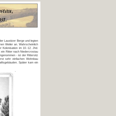
der Lausitzer Berge und legten
nen Weiler an. Wahrscheinlich
r Kolonisation im 10.-12. Jhd.
t ein Ritter nach Niedercrostau
ngenommen - ist der Rittersitz
 erst sehr einfachen Wohnbau
haftsgebäuden. Später kam ein