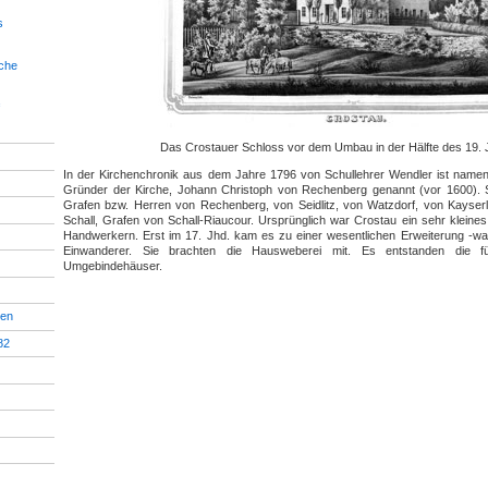
s
rche
Das Crostauer Schloss vor dem Umbau in der Hälfte des 19. 
In der Kirchenchronik aus dem Jahre 1796 von Schullehrer Wendler ist nament
Gründer der Kirche, Johann Christoph von Rechenberg genannt (vor 1600). S
Grafen bzw. Herren von Rechenberg, von Seidlitz, von Watzdorf, von Kayserl
Schall, Grafen von Schall-Riaucour. Ursprünglich war Crostau ein sehr kleine
Handwerkern. Erst im 17. Jhd. kam es zu einer wesentlichen Erweiterung -wa
Einwanderer. Sie brachten die Hausweberei mit. Es entstanden die f
Umgebindehäuser.
ren
82