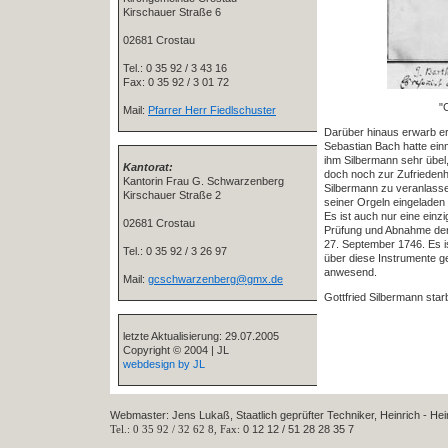
Kirschauer Straße 6
02681 Crostau
Tel.: 0 35 92 / 3 43 16
Fax: 0 35 92 / 3 01 72
"
Mail:
Pfarrer Herr Fiedlschuster
Darüber hinaus erwarb er
Sebastian Bach hatte ein
ihm Silbermann sehr übel
Kantorat:
doch noch zur Zufriedenh
Kantorin Frau G. Schwarzenberg
Silbermann zu veranlass
Kirschauer Straße 2
seiner Orgeln eingeladen
Es ist auch nur eine ein
02681 Crostau
Prüfung und Abnahme der
27. September 1746. Es i
Tel.: 0 35 92 / 3 26 97
über diese Instrumente g
anwesend.
Mail:
gcschwarzenberg@gmx.de
Gottfried Silbermann sta
letzte Aktualisierung: 29.07.2005
Copyright © 2004 | JL
webdesign by JL
Webmaster: Jens Lukaß, Staatlich geprüfter Techniker, Heinrich - He
Tel.: 0 35 92 / 32 62 8, Fax:
0 12 12 / 51 28 28 35 7