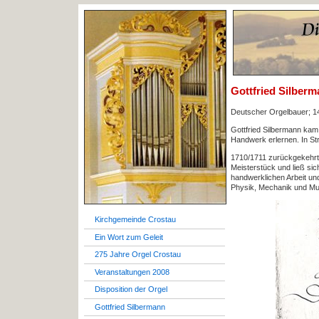
Gottfried Silberm
Deutscher Orgelbauer; 14
Gottfried Silbermann kam
Handwerk erlernen. In St
1710/1711 zurückgekehrt,
Meisterstück und ließ sic
handwerklichen Arbeit und
Physik, Mechanik und Mu
Kirchgemeinde Crostau
Ein Wort zum Geleit
275 Jahre Orgel Crostau
Veranstaltungen 2008
Disposition der Orgel
Gottfried Silbermann