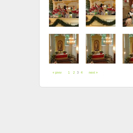
« prev
1
2
3
4
next »