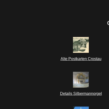
Alte Postkarten Crostau
Details Silbermannorgel