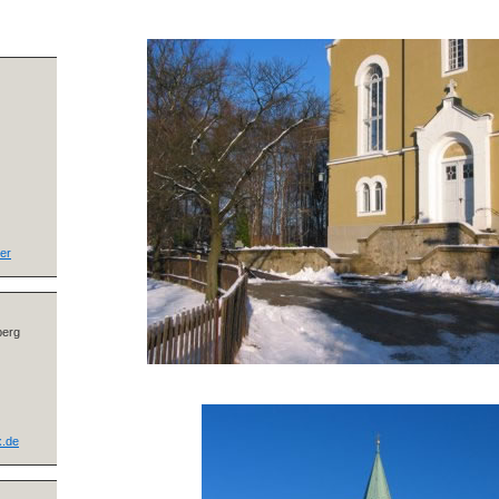
ter
berg
.de