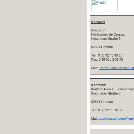
Kontakt:
Pfarramt:
Kirchgemeinde Crostau
Kirschauer Straße 6
02681 Crostau
Tel.: 0 35 92 / 3 43 16
Fax: 0 35 92 / 3 01 72
Mail:
Pfarrer Herr Fiedlschus
Kantorat:
Kantorin Frau G. Schwarzen
Kirschauer Straße 2
02681 Crostau
Tel.: 0 35 92 / 3 26 97
Mail:
gcschwarzenberg@gmx