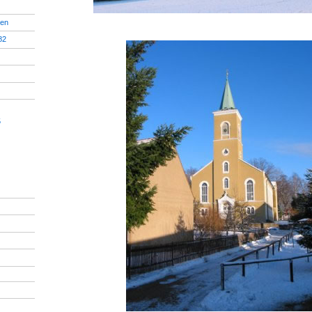
ren
82
5