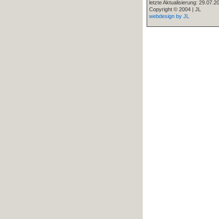
letzte Aktualisierung: 29.07.2
Copyright © 2004 | JL
webdesign by JL