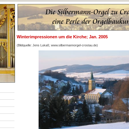
Winterimpressionen um die Kirche; Jan. 2005
(Bildquelle: Jens Lukaß; www.silbermannorgel-crostau.de)