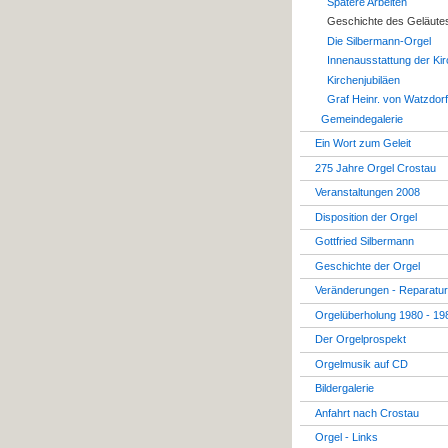
Spätere Arbeiten
Geschichte des Geläute
Die Silbermann-Orgel
Innenausstattung der Ki
Kirchenjubiläen
Graf Heinr. von Watzdorf
Gemeindegalerie
Ein Wort zum Geleit
275 Jahre Orgel Crostau
Veranstaltungen 2008
Disposition der Orgel
Gottfried Silbermann
Geschichte der Orgel
Veränderungen - Reparatu
Orgelüberholung 1980 - 19
Der Orgelprospekt
Orgelmusik auf CD
Bildergalerie
Anfahrt nach Crostau
Orgel - Links