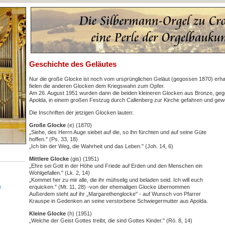
Geschichte des Geläutes
Nur die große Glocke ist noch vom ursprünglichen Geläut (gegossen 1870) erha
fielen die anderen Glocken dem Kriegswahn zum Opfer.
Am 26. August 1951 wurden dann die beiden kleineren Glocken aus Bronze, gego
Apolda, in einem großen Festzug durch Callenberg zur Kirche gefahren und gewe
Die Inschriften der jetzigen Glocken lauten:
Große Glocke
(e) (1870)
„Siehe, des Herrn Auge siebet auf die, so ihn fürchten und auf seine Güte
hoffen." (Ps. 33, 18)
„Ich bin der Weg, die Wahrheit und das Leben." (Joh. 14, 6)
Mittlere Glocke
(gis) (1951)
„Ehre sei Gott in der Höhe und Friede auf Erden und den Menschen ein
Wohlgefallen." (Lk. 2, 14)
„Kommet her zu mir alle, die ihr mühselig und beladen seid. Ich will euch
e
erquicken." (Mt. 11, 28) -von der ehemaligen Glocke übernommen
Außerdem steht auf ihr „Margarethenglocke" - auf Wunsch von Pfarrer
Krauspe in Gedenken an seine verstorbene Schwiegermutter aus Apolda.
Kleine Glocke
(h) (1951)
„Welche der Geist Gottes treibt, die sind Gottes Kinder." (Rö. 8, 14)