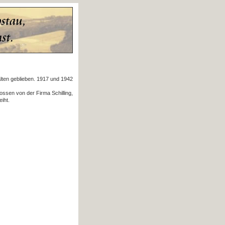
lten geblieben. 1917 und 1942
ssen von der Firma Schilling,
iht.