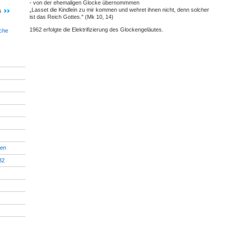
- von der ehemaligen Glocke übernommmen
„Lasset die Kindlein zu mir kommen und wehret ihnen nicht, denn solcher
s
ist das Reich Gottes." (Mk 10, 14)
1962 erfolgte die Elektrifizierung des Glockengeläutes.
rche
ren
82