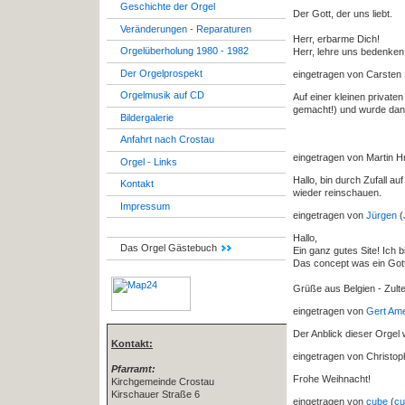
Geschichte der Orgel
Der Gott, der uns liebt.
Veränderungen - Reparaturen
Herr, erbarme Dich!
Orgelüberholung 1980 - 1982
Herr, lehre uns bedenken
Der Orgelprospekt
eingetragen von Carsten
Orgelmusik auf CD
Auf einer kleinen privaten
gemacht!) und wurde dann
Bildergalerie
Anfahrt nach Crostau
eingetragen von Martin H
Orgel - Links
Hallo, bin durch Zufall a
Kontakt
wieder reinschauen.
Impressum
eingetragen von
Jürgen
(
Hallo,
Das Orgel Gästebuch
Ein ganz gutes Site! Ich 
Das concept was ein Gottfr
Grüße aus Belgien - Zulte
eingetragen von
Gert Ame
Der Anblick dieser Orgel
Kontakt:
eingetragen von Christoph
Pfarramt:
Frohe Weihnacht!
Kirchgemeinde Crostau
Kirschauer Straße 6
eingetragen von
cube
(
cu