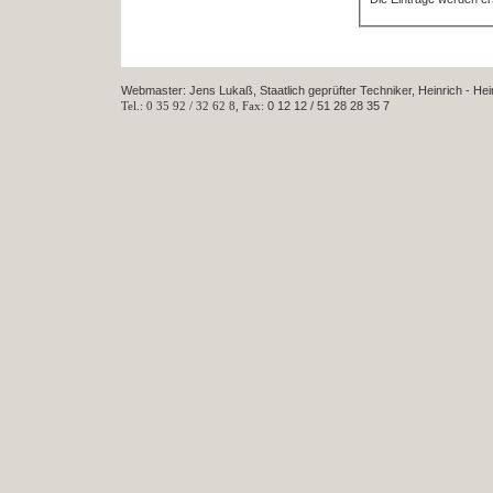
Webmaster: Jens Lukaß, Staatlich geprüfter Techniker, Heinrich - He
Tel.: 0 35 92 / 32 62 8, Fax:
0 12 12 / 51 28 28 35 7