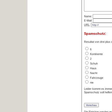
Name:
E-Mail:
URL
:
Spamschutz:
Resultat von drei plus 
6
Kontinente
2
Schuh
Haus
Nacht
Fahrzeuge
nie
Leider kommt es immer
Spamschutz soll helfen
Die Einträge werden ers