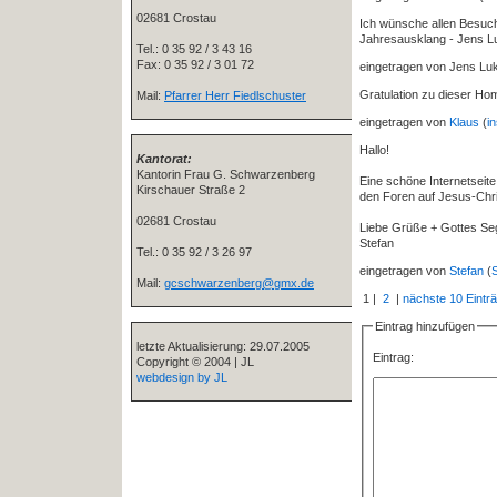
02681 Crostau
Ich wünsche allen Besuch
Jahresausklang - Jens 
Tel.: 0 35 92 / 3 43 16
Fax: 0 35 92 / 3 01 72
eingetragen von Jens Lu
Gratulation zu dieser Hom
Mail:
Pfarrer Herr Fiedlschuster
eingetragen von
Klaus
(
i
Hallo!
Kantorat:
Kantorin Frau G. Schwarzenberg
Eine schöne Internetseite
Kirschauer Straße 2
den Foren auf Jesus-Chri
02681 Crostau
Liebe Grüße + Gottes Se
Stefan
Tel.: 0 35 92 / 3 26 97
eingetragen von
Stefan
(
Mail:
gcschwarzenberg@gmx.de
1 |
2
|
nächste 10 Eintr
Eintrag hinzufügen
letzte Aktualisierung: 29.07.2005
Eintrag:
Copyright © 2004 | JL
webdesign by JL