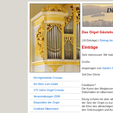
Das Orgel Gästeb
(18 Einträge) |
Eintrag hi
Einträge
Sehr interessant. Wir hat
Grüße
eingetragen von
Sandro 
Soli Deo Gloria
Kirchgemeinde Crostau
Ein Wort zum Geleit
Feedback?
Die Kunst des Weglassens 
275 Jahre Orgel Crostau
Dafürhalten ist silberman
Veranstaltungen 2008
Einzig scheint mir über a
Disposition der Orgel
der Sinn der Orgel zu ku
die Ehre des allmächtigen
Gottfried Silbermann
des Gekreuzigten und Au