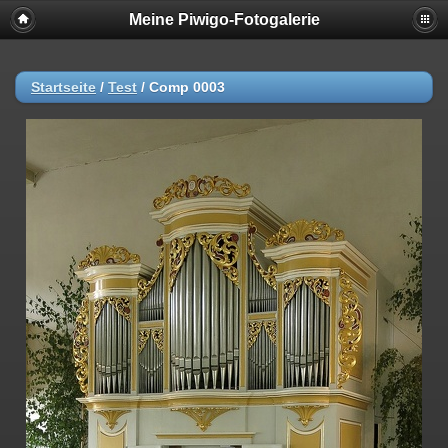
Meine Piwigo-Fotogalerie
Startseite
/
Test
/
Comp 0003