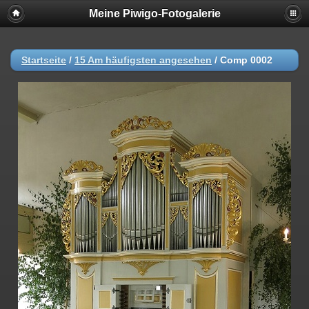
Meine Piwigo-Fotogalerie
Startseite
/
15 Am häufigsten angesehen
/
Comp 0002