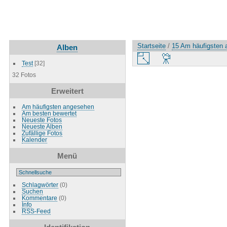
Startseite
/
15 Am häufigsten
Alben
Test
[32]
32 Fotos
Erweitert
Am häufigsten angesehen
Am besten bewertet
Neueste Fotos
Neueste Alben
Zufällige Fotos
Kalender
Menü
Schlagwörter
(0)
Suchen
Kommentare
(0)
Info
RSS-Feed