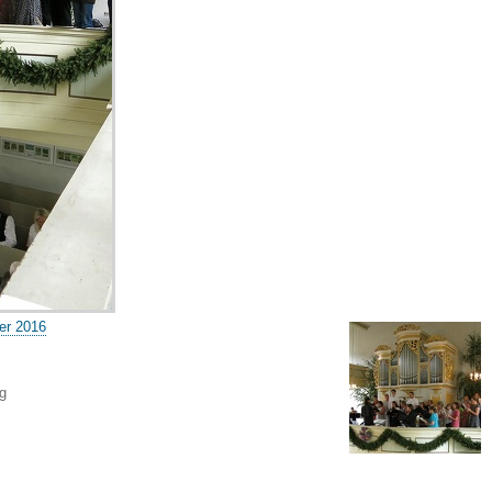
er 2016
g