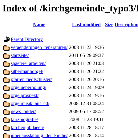
Index of /kirchgemeinde_typo3/
Name
Last modified
Size
Descriptio
Parent Directory
-
veraenderungen_reparaturen/
2008-11-23 19:36
-
startseite/
2011-05-29 09:37
-
spaetere_arbeiten/
2008-11-26 21:03
-
silbermannorgel/
2008-11-26 21:22
-
pfarrer_fiedlschuster/
2008-11-26 20:16
-
orgelueberholung/
2008-11-24 19:09
-
orgelprospekt/
2008-11-24 19:16
-
orgelmusik_auf_cd/
2008-12-31 08:24
-
news_bilder/
2009-05-17 08:52
-
kurzbiografie/
2008-11-23 19:11
-
kirchenjubilaeen/
2008-11-28 18:17
-
innenausstattung_der_kirche/
2008-11-28 18:14
-