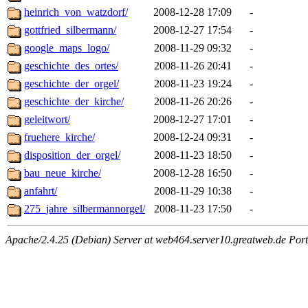
heinrich_von_watzdorf/
2008-12-28 17:09
-
gottfried_silbermann/
2008-12-27 17:54
-
google_maps_logo/
2008-11-29 09:32
-
geschichte_des_ortes/
2008-11-26 20:41
-
geschichte_der_orgel/
2008-11-23 19:24
-
geschichte_der_kirche/
2008-11-26 20:26
-
geleitwort/
2008-12-27 17:01
-
fruehere_kirche/
2008-12-24 09:31
-
disposition_der_orgel/
2008-11-23 18:50
-
bau_neue_kirche/
2008-12-28 16:50
-
anfahrt/
2008-11-29 10:38
-
275_jahre_silbermannorgel/
2008-11-23 17:50
-
Apache/2.4.25 (Debian) Server at web464.server10.greatweb.de Port