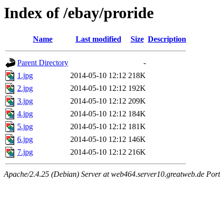
Index of /ebay/proride
Name
Last modified
Size
Description
Parent Directory
-
1.jpg
2014-05-10 12:12
218K
2.jpg
2014-05-10 12:12
192K
3.jpg
2014-05-10 12:12
209K
4.jpg
2014-05-10 12:12
184K
5.jpg
2014-05-10 12:12
181K
6.jpg
2014-05-10 12:12
146K
7.jpg
2014-05-10 12:12
216K
Apache/2.4.25 (Debian) Server at web464.server10.greatweb.de Port